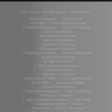
kiralık otobüs
-
otomatik kepenk
-
reklam standı
Adalar Kartonpiyer
Alçı Çıta Pano
Ana Sayfa
Arnavutköy Kartonpiyer
Ataşehir Kartonpiyer
Avcılar Kartonpiyer
Bağcılar Kartonpiyer
Bahçelievler Kartonpiyer
Bakırköy Kartonpiyer
Başakşehir Kartonpiyer
Bayrampaşa Kartonpiyer
Beşiktaş Kartonpiyer
Beykoz Kartonpiyer
Beylikdüzü Kartonpiyer
Beyoğlu Kartonpiyer
Büyükçekmece Kartonpiyer
Çatalca Kartonpiyer
Çekmeköy Kartonpiyer
Dekorasyon & Tadilat
Dış Cephe Sistemleri
Duvar Bölme
Esenler Kartonpiyer
Esenyurt Kartonpiyer
Eyüpsultan Kartonpiyer
Fatih Kartonpiyer
Firmalar
Firmamız
Gaziosmanpaşa Kartonpiyer
Gergi Tavan
Güngören Kartonpiyer
İletişim
İtalyan Boya
Kadıköy Kartonpiyer