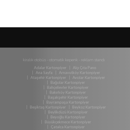
kiralık otobüs
-
otomatik kepenk
-
reklam standı
Adalar Kartonpiyer
Alçı Çıta Pano
Ana Sayfa
Arnavutköy Kartonpiyer
Ataşehir Kartonpiyer
Avcılar Kartonpiyer
Bağcılar Kartonpiyer
Bahçelievler Kartonpiyer
Bakırköy Kartonpiyer
Başakşehir Kartonpiyer
Bayrampaşa Kartonpiyer
Beşiktaş Kartonpiyer
Beykoz Kartonpiyer
Beylikdüzü Kartonpiyer
Beyoğlu Kartonpiyer
Büyükçekmece Kartonpiyer
Çatalca Kartonpiyer