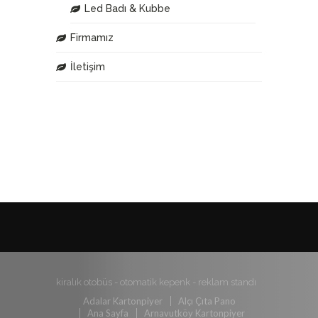
Led Badı & Kubbe
Firmamız
İletişim
kiralık otobüs
-
otomatik kepenk
-
reklam standı
Adalar Kartonpiyer
Alçı Çıta Pano
Ana Sayfa
Arnavutköy Kartonpiyer