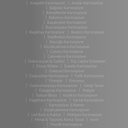
Ataşehir Kartonpiyer
Avcılar Kartonpiyer
Bağcılar Kartonpiyer
Bahçelievler Kartonpiyer
Bakırköy Kartonpiyer
Başakşehir Kartonpiyer
Bayrampaşa Kartonpiyer
Beşiktaş Kartonpiyer
Beykoz Kartonpiyer
Beylikdüzü Kartonpiyer
Beyoğlu Kartonpiyer
Büyükçekmece Kartonpiyer
Çatalca Kartonpiyer
Çekmeköy Kartonpiyer
Dekorasyon & Tadilat
Dış Cephe Sistemleri
Duvar Bölme
Esenler Kartonpiyer
Esenyurt Kartonpiyer
Eyüpsultan Kartonpiyer
Fatih Kartonpiyer
Firmalar
Firmamız
Gaziosmanpaşa Kartonpiyer
Gergi Tavan
Güngören Kartonpiyer
İletişim
İtalyan Boya
Kadıköy Kartonpiyer
Kağıthane Kartonpiyer
Kartal Kartonpiyer
Kartonpiyer & Kemer
Küçükçekmece Kartonpiyer
Led Badı & Kubbe
Maltepe Kartonpiyer
Metal & Taşyünü Asma Tavan
neon
Pendik Kartonpiyer