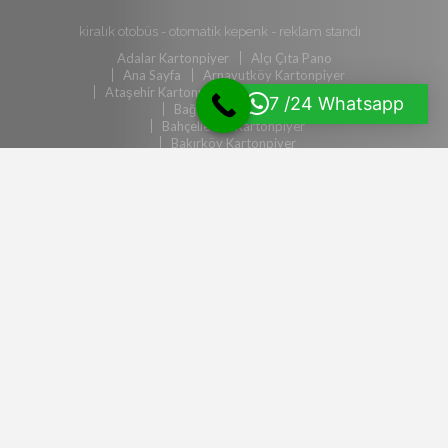
kiralık otobüs
-
otomatik kepenk
-
reklam standı
Adalar Kartonpiyer
Alçı Çıta Pano
Ana Sayfa
Arnavutköy Kartonpiyer
Ataşehir Kartonpiyer
Avcılar Kartonpiyer
7 /24 Whatsapp
Bağcılar Kartonpiyer
Bahçelievler Kartonpiyer
Bakırköy Kartonpiyer
Başakşehir Kartonpiyer
Bayrampaşa Kartonpiyer
Beşiktaş Kartonpiyer
Beykoz Kartonpiyer
Beylikdüzü Kartonpiyer
Beyoğlu Kartonpiyer
Büyükçekmece Kartonpiyer
Çatalca Kartonpiyer
Çekmeköy Kartonpiyer
Dekorasyon & Tadilat
Dış Cephe Sistemleri
Duvar Bölme
Esenler Kartonpiyer
Esenyurt Kartonpiyer
Eyüpsultan Kartonpiyer
Fatih Kartonpiyer
Firmalar
Firmamız
Gaziosmanpaşa Kartonpiyer
Gergi Tavan
Güngören Kartonpiyer
İletişim
İtalyan Boya
Kadıköy Kartonpiyer
Kağıthane Kartonpiyer
Kartal Kartonpiyer